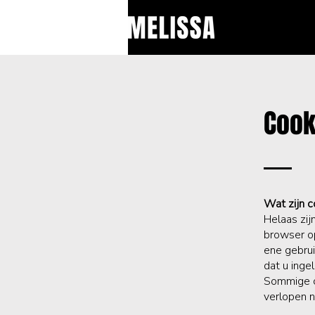
Cook
​​Wat zijn 
Helaas zij
browser op
ene gebrui
dat u ingel
Sommige co
verlopen n