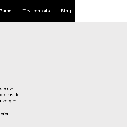
 Game
Testimonials
Blog
 die uw
okie is de
r zorgen
deren