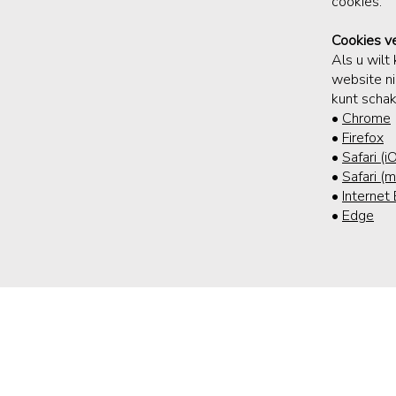
cookies.
Cookies ve
Als u wilt
website ni
kunt schak
•
Chrome
•
Firefox
•
Safari (i
•
Safari (
•
Internet
•
Edge
Over mij