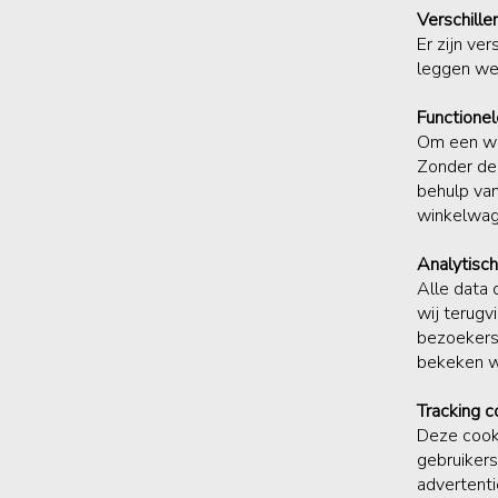
Verschille
Er zijn ve
leggen we 
Functionel
Om een web
Zonder dez
behulp van
winkelwage
Analytisc
Alle data
wij terugv
bezoekers 
bekeken w
Tracking c
Deze cook
gebruikers
advertent