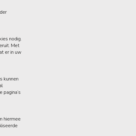
nder
kies nodig.
ruit. Met
t er in uw
es kunnen
al
e pagina’s
n hiermee
aliseerde