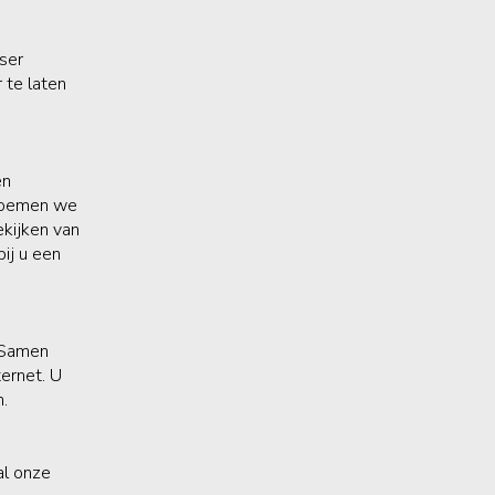
ser
 te laten
en
 noemen we
ekijken van
ij u een
. Samen
ternet. U
n.
al onze