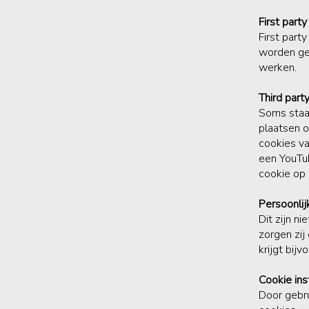
First part
First part
worden gep
werken.
Third part
Soms staa
plaatsen 
cookies va
een YouTub
cookie op 
Persoonlij
Dit zijn n
zorgen zij
krijgt bij
Cookie ins
Door gebr