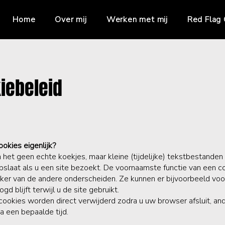
Home
Over mij
Werken met mij
Red Flag
iebeleid
cookies eigenlijk?
n het geen echte koekjes, maar kleine (tijdelijke) tekstbestanden
slaat als u een site bezoekt. De voornaamste functie van een co
ker van de andere onderscheiden. Ze kunnen er bijvoorbeeld voo
ogd blijft terwijl u de site gebruikt.
okies worden direct verwijderd zodra u uw browser afsluit, an
a een bepaalde tijd.